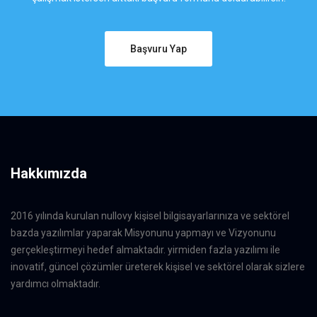
Başvuru Yap
Hakkımızda
2016 yılında kurulan nullovy kişisel bilgisayarlarınıza ve sektörel
bazda yazılımlar yaparak Misyonunu yapmayı ve Vizyonunu
gerçekleştirmeyi hedef almaktadır. yirmiden fazla yazılımı ile
inovatif, güncel çözümler üreterek kişisel ve sektörel olarak sizlere
yardımcı olmaktadır.