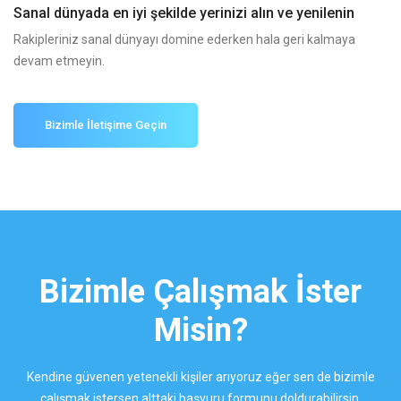
Sanal dünyada en iyi şekilde yerinizi alın ve yenilenin
Rakipleriniz sanal dünyayı domine ederken hala geri kalmaya
devam etmeyin.
Bizimle İletişime Geçin
Bizimle Çalışmak İster
Misin?
Kendine güvenen yetenekli kişiler arıyoruz eğer sen de bizimle
çalışmak istersen alttaki başvuru formunu doldurabilirsin.